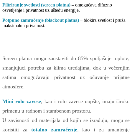
Filtriranje svetlosti (screen platna)
– omogućava difuzno
osvetljenje i privatnost uz uštedu energije.
Potpuno zamračenje (blackout platna)
– blokira svetlost i pruža
maksimalnu privatnost.
Screen platna mogu zaustaviti do 85% spoljašnje toplote,
smanjujući potrebu za klima uređajima, dok u večernjim
satima omogućavaju privatnost uz očuvanje prijatne
atmosfere.
Mini rolo zavese
, kao i rolo zavese uopšte, imaju široku
primenu u radnom i stambenom prostoru.
U zavisnosti od materijala od kojih se izrađuju, mogu se
koristiti za
totalno zamračenje
, kao i za umanjenje