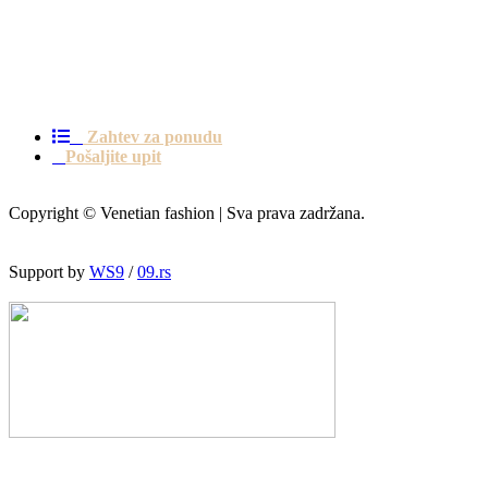
Dragino sokače 1A, 12206 Bubušinac
Zahtev za ponudu
Pošaljite upit
Copyright © Venetian fashion | Sva prava zadržana.
Support by
WS9
/
09.rs