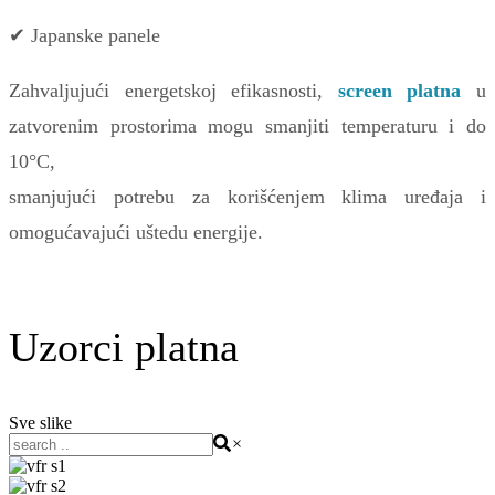
✔ Japanske panele
Zahvaljujući energetskoj efikasnosti,
screen platna
u
zatvorenim prostorima mogu smanjiti temperaturu i do
10°C,
smanjujući potrebu za korišćenjem klima uređaja i
omogućavajući uštedu energije.
Uzorci platna
Sve slike
×