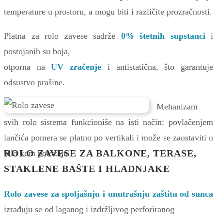
temperature u prostoru, a mogu biti i različite prozračnosti.
Platna za rolo zavese sadrže
0% štetnih supstanci
i
postojanih su boja,
otporna na
UV zračenje
i antistatična, što garantuje
odsustvo prašine.
Mehanizam
svih rolo sistema funkcioniše na isti način: povlačenjem
lančića pomera se platno po vertikali i može se zaustaviti u
ROLO ZAVESE ZA BALKONE, TERASE,
bilo kom položaju.
STAKLENE BAŠTE I HLADNJAKE
Rolo zavese za spoljašnju i unutrašnju zaštitu od sunca
izrađuju se od laganog i izdržljivog perforiranog