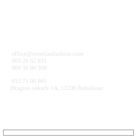
Pošaljite brzi upit
office@venetianfashion.com
069 26 62 831
069 50 80 300
012 71 00 865
Dragino sokače 1A, 12206 Bubušinac
Brzo pitanje