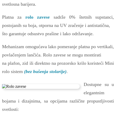
svetlosna barijera.
Platna za
rolo zavese
sadrže 0% štetnih supstanci,
postojanih su boja, otporna na UV zračenje i antistatična,
što garantuje odsustvo prašine i lako održavanje.
Mehanizam omogućava lako pomeranje platna po vertikali,
povlačenjem lančića. Rolo zavese se mogu montirati
na plafon, zid ili direktno na prozorsko krilo koristeći Mini
rolo sistem
(bez bušenja stolarije)
.
Dostupne su u
elegantnim
bojama i dizajnima, sa opcijama različite propustljivosti
svetlosti: