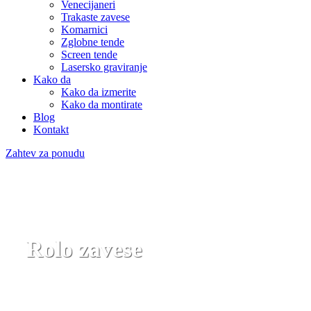
Venecijaneri
Trakaste zavese
Komarnici
Zglobne tende
Screen tende
Lasersko graviranje
Kako da
Kako da izmerite
Kako da montirate
Blog
Kontakt
Zahtev za ponudu
Rolo zavese
Venetian fashion