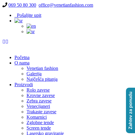
069 50 80 300
office@venetianfashion.com
Pošaljite upit
Početna
O nama
Venetian fashion
Galerija
Najčešća pitanja
Proizvodi
Rolo zavese
Zahtev za ponudu
Krovne zavese
Zebra zavese
Venecijaneri
Trakaste zavese
Komarnici
Zglobne tende
Screen tende
Lasersko graviranje