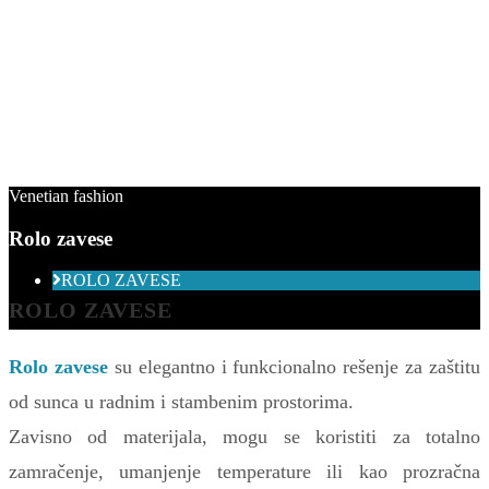
Venetian fashion
Rolo zavese
ROLO ZAVESE
MINI ROLO ZAVESE
ROLO ZAVESE
ROLO ZAVESE ZA BALKONE
Rolo zavese
su elegantno i funkcionalno rešenje za zaštitu
od sunca u radnim i stambenim prostorima.
Zavisno od materijala, mogu se koristiti za totalno
zamračenje, umanjenje temperature ili kao prozračna