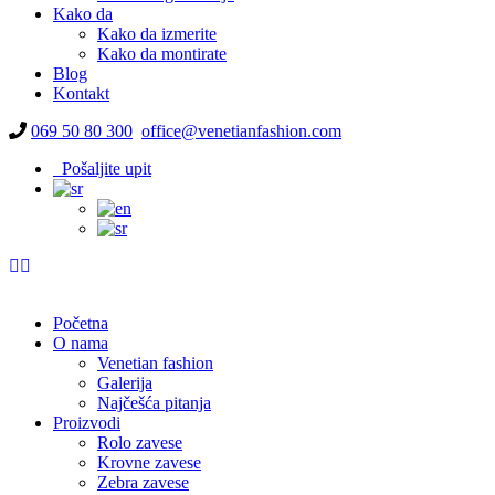
Kako da
Kako da izmerite
Kako da montirate
Blog
Kontakt
069 50 80 300
office@venetianfashion.com
Pošaljite upit
Početna
O nama
Venetian fashion
Galerija
Najčešća pitanja
Proizvodi
Rolo zavese
Krovne zavese
Zebra zavese