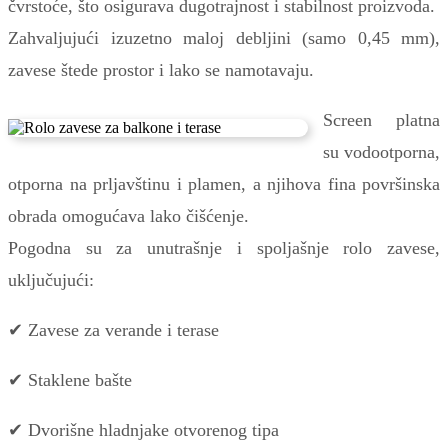
čvrstoće, što osigurava dugotrajnost i stabilnost proizvoda.
Zahvaljujući izuzetno maloj debljini (samo 0,45 mm),
zavese štede prostor i lako se namotavaju.
Screen platna
su vodootporna,
otporna na prljavštinu i plamen, a njihova fina površinska
obrada omogućava lako čišćenje.
Pogodna su za unutrašnje i spoljašnje rolo zavese,
uključujući:
✔ Zavese za verande i terase
✔ Staklene bašte
✔ Dvorišne hladnjake otvorenog tipa