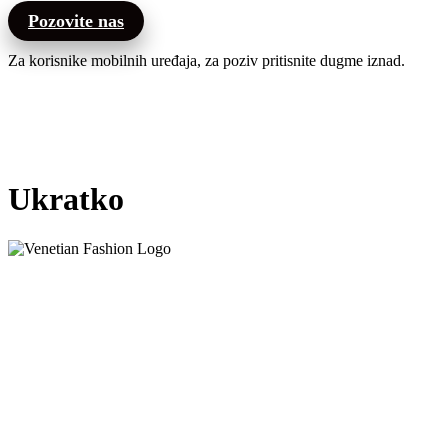
Pozovite nas
Za korisnike mobilnih uređaja, za poziv pritisnite dugme iznad.
Ukratko
Venetian Fashion – Kombinujemo eleganciju i funkcionalnost
kako bismo kreirali savršena rešenja za uređenje prostora.
Naše zavese, venecijaneri i komarnici donose vrhunski dizajn,
dugotrajnost i lakoću ugradnje, omogućavajući vam da svaki
enterijer učinite sofisticiranim i praktičnim.
Uz pažljivo odabrane materijale i preciznu izradu, naši proizvodi
zadovoljavaju najviše standarde kvaliteta i estetike. Bilo da želite da
osvežite svoj dom, unapredite poslovni prostor ili stvorite potpuno
novi ambijent – Venetian Fashion vam pruža idealan spoj stila i