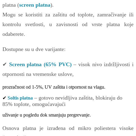
platna (
screen platna
).
Mogu se koristiti za zaštitu od toplote, zamračivanje ili
kontrolu svetlosti, u zavisnosti od vrste platna koje
odaberete.
Dostupne su u dve varijante:
✔
Screen platna (65% PVC)
– visok nivo izdržljivosti i
otpornosti na vremenske uslove,
prozračnost od 1-5%, UV zaštita i otpornost na vlagu.
– gotovo nevidljiva zaštita, blokiraju do
✔
Soltis platna
85% toplote, omogućavajući
uživanje u pogledu dok smanjuju pregrevanje.
Osnova platna je izrađena od mikro poliestera visoke