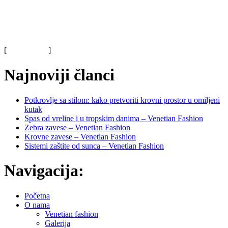
funkcionalnosti.
Otvorite vrata novim mogućnostima i pretvorite svoj prostor u
savršen sklad elegancije i praktičnosti. Vaš dom zaslužuje najbolje!
[
Saznajte više
]
Najnoviji članci
Potkrovlje sa stilom: kako pretvoriti krovni prostor u omiljeni
kutak
Spas od vreline i u tropskim danima – Venetian Fashion
Zebra zavese – Venetian Fashion
Krovne zavese – Venetian Fashion
Sistemi zaštite od sunca – Venetian Fashion
Navigacija:
Početna
O nama
Venetian fashion
Galerija