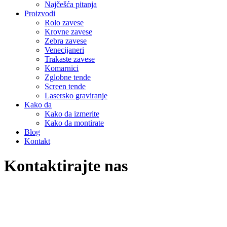
Najčešća pitanja
Proizvodi
Rolo zavese
Krovne zavese
Zebra zavese
Venecijaneri
Trakaste zavese
Komarnici
Zglobne tende
Screen tende
Lasersko graviranje
Kako da
Kako da izmerite
Kako da montirate
Blog
Kontakt
Kontaktirajte nas
Venetian Fashion –
Zavese i rolo sistemi
office@venetianfashion.com
069 50 80 300