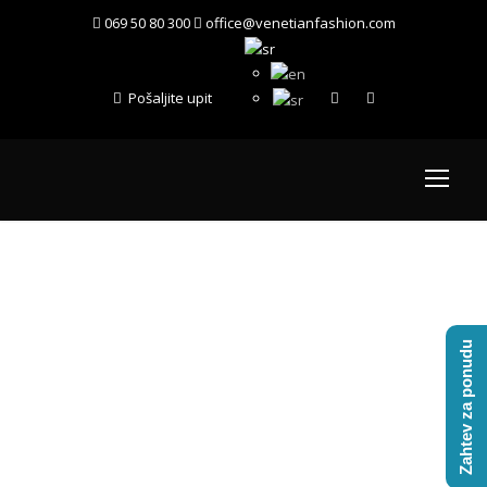
069 50 80 300
office@venetianfashion.com
Pošaljite upit
Zglobne tende
Zahtev za ponudu
Venetian fashion