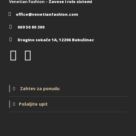
Venetian Fashion –
Zavese i rolo sistemi
office@venetianfashion.com
069 50 80 300
Dragino sokače 1A, 12206 Bubušinac
Zahtev za ponudu
Pošaljite upit