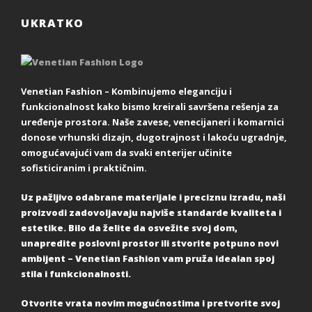
UKRATKO
Venetian Fashion – Kombinujemo eleganciju i
funkcionalnost kako bismo kreirali savršena rešenja za
uređenje prostora. Naše zavese, venecijaneri i komarnici
donose vrhunski dizajn, dugotrajnost i lakoću ugradnje,
omogućavajući vam da svaki enterijer učinite
sofisticiranim i praktičnim.
Uz pažljivo odabrane materijale i preciznu izradu, naši
proizvodi zadovoljavaju najviše standarde kvaliteta i
estetike. Bilo da želite da osvežite svoj dom,
unapredite poslovni prostor ili stvorite potpuno novi
ambijent – Venetian Fashion vam pruža idealan spoj
stila i funkcionalnosti.
Otvorite vrata novim mogućnostima i pretvorite svoj