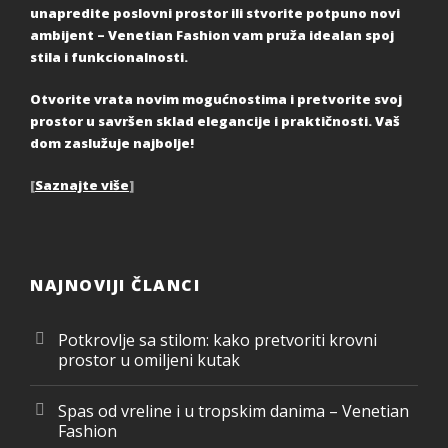
unapredite poslovni prostor ili stvorite potpuno novi
ambijent – Venetian Fashion vam pruža idealan spoj
stila i funkcionalnosti.
Otvorite vrata novim mogućnostima i pretvorite svoj
prostor u savršen sklad elegancije i praktičnosti. Vaš
dom zaslužuje najbolje!
[
Saznajte više
]
NAJNOVIJI ČLANCI
Potkrovlje sa stilom: kako pretvoriti krovni
prostor u omiljeni kutak
Spas od vreline i u tropskim danima – Venetian
Fashion