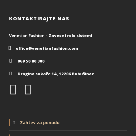
KONTAKTIRAJTE NAS
Venetian Fashion –
Zavese i rolo sistemi
office@venetianfashion.com
069 50 80 300
Dragino sokače 1A, 12206 Bubušinac
Zahtev za ponudu