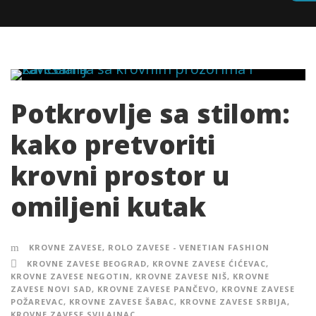
Potkrovlje sa stilom:
kako pretvoriti
krovni prostor u
omiljeni kutak
KROVNE ZAVESE
,
ROLO ZAVESE - VENETIAN FASHION
KROVNE ZAVESE BEOGRAD
,
KROVNE ZAVESE ĆIĆEVAC
,
KROVNE ZAVESE NEGOTIN
,
KROVNE ZAVESE NIŠ
,
KROVNE
ZAVESE NOVI SAD
,
KROVNE ZAVESE PANČEVO
,
KROVNE ZAVESE
POŽAREVAC
,
KROVNE ZAVESE ŠABAC
,
KROVNE ZAVESE SRBIJA
,
KROVNE ZAVESE SVILAJNAC