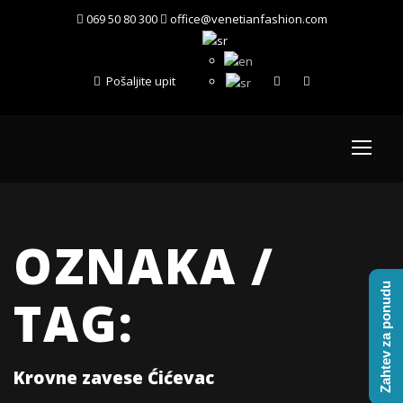
069 50 80 300
office@venetianfashion.com
Pošaljite upit
OZNAKA /
Zahtev za ponudu
TAG:
Krovne zavese Ćićevac