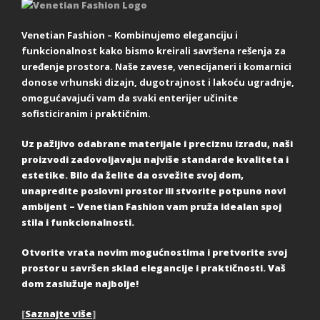
Venetian Fashion – Kombinujemo eleganciju i
funkcionalnost kako bismo kreirali savršena rešenja za
uređenje prostora. Naše zavese, venecijaneri i komarnici
donose vrhunski dizajn, dugotrajnost i lakoću ugradnje,
omogućavajući vam da svaki enterijer učinite
sofisticiranim i praktičnim.
Uz pažljivo odabrane materijale i preciznu izradu, naši
proizvodi zadovoljavaju najviše standarde kvaliteta i
estetike. Bilo da želite da osvežite svoj dom,
unapredite poslovni prostor ili stvorite potpuno novi
ambijent – Venetian Fashion vam pruža idealan spoj
stila i funkcionalnosti.
Otvorite vrata novim mogućnostima i pretvorite svoj
prostor u savršen sklad elegancije i praktičnosti. Vaš
dom zaslužuje najbolje!
[
Saznajte više
]