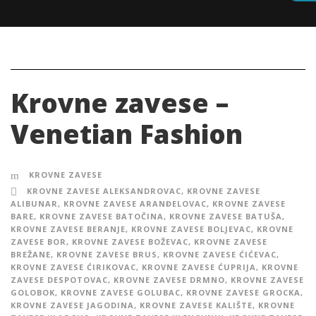
Krovne zavese –
Venetian Fashion
KROVNE ZAVESE
KROVNE ZAVESE ALEKSANDROVAC
,
KROVNE ZAVESE
ALIBUNAR
,
KROVNE ZAVESE ARANĐELOVAC
,
KROVNE ZAVESE
BARE
,
KROVNE ZAVESE BATOČINA
,
KROVNE ZAVESE BATUŠA
,
KROVNE ZAVESE BERANJE
,
KROVNE ZAVESE BOLJEVAC
,
KROVNE
ZAVESE BOR
,
KROVNE ZAVESE BOŽEVAC
,
KROVNE ZAVESE
BREŽANE
,
KROVNE ZAVESE BRUS
,
KROVNE ZAVESE ĆIĆEVAC
,
KROVNE ZAVESE ĆIRIKOVAC
,
KROVNE ZAVESE ĆUPRIJA
,
KROVNE
ZAVESE DESPOTOVAC
,
KROVNE ZAVESE DRMNO
,
KROVNE ZAVESE
GOLOBOK
,
KROVNE ZAVESE GOLUBAC
,
KROVNE ZAVESE GROCKA
,
KROVNE ZAVESE JAGODINA
,
KROVNE ZAVESE KALIŠTE
,
KROVNE