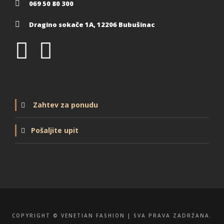
069 50 80 300
Dragino sokače 1A, 12206 Bubušinac
Zahtev za ponudu
Pošaljite upit
COPYRIGHT © VENETIAN FASHION | SVA PRAVA ZADRŽANA.