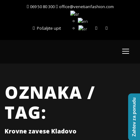
069 50 80 300
office@venetianfashion.com
Pošaljite upit
OZNAKA /
Zahtev za ponudu
TAG:
Krovne zavese Kladovo