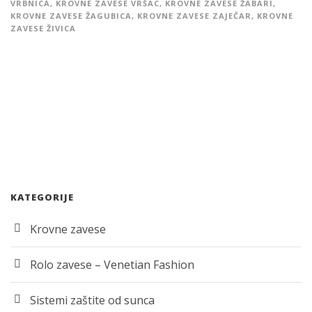
VRBNICA
,
KROVNE ZAVESE VRŠAC
,
KROVNE ZAVESE ŽABARI
,
KROVNE ZAVESE ŽAGUBICA
,
KROVNE ZAVESE ZAJEČAR
,
KROVNE
ZAVESE ŽIVICA
KATEGORIJE
Krovne zavese
Rolo zavese – Venetian Fashion
Sistemi zaštite od sunca