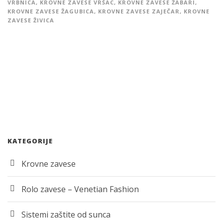
VRBNICA
,
KROVNE ZAVESE VRŠAC
,
KROVNE ZAVESE ŽABARI
,
KROVNE ZAVESE ŽAGUBICA
,
KROVNE ZAVESE ZAJEČAR
,
KROVNE
ZAVESE ŽIVICA
KATEGORIJE
Krovne zavese
Rolo zavese – Venetian Fashion
Sistemi zaštite od sunca