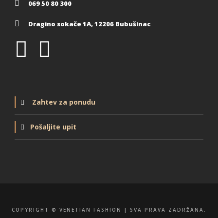
069 50 80 300
Dragino sokače 1A, 12206 Bubušinac
Zahtev za ponudu
Pošaljite upit
COPYRIGHT © VENETIAN FASHION | SVA PRAVA ZADRŽANA.