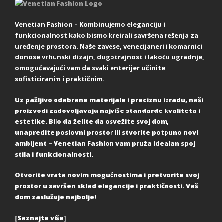
Venetian Fashion – Kombinujemo eleganciju i
funkcionalnost kako bismo kreirali savršena rešenja za
uređenje prostora. Naše zavese, venecijaneri i komarnici
donose vrhunski dizajn, dugotrajnost i lakoću ugradnje,
omogućavajući vam da svaki enterijer učinite
sofisticiranim i praktičnim.
Uz pažljivo odabrane materijale i preciznu izradu, naši
proizvodi zadovoljavaju najviše standarde kvaliteta i
estetike. Bilo da želite da osvežite svoj dom,
unapredite poslovni prostor ili stvorite potpuno novi
ambijent – Venetian Fashion vam pruža idealan spoj
stila i funkcionalnosti.
Otvorite vrata novim mogućnostima i pretvorite svoj
prostor u savršen sklad elegancije i praktičnosti. Vaš
dom zaslužuje najbolje!
[
Saznajte više
]