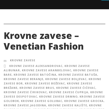
Krovne zavese –
Venetian Fashion
KROVNE ZAVESE
KROVNE ZAVESE ALEKSANDROVAC
,
KROVNE ZAVESE
ALIBUNAR
,
KROVNE ZAVESE ARANĐELOVAC
,
KROVNE ZAVESE
BARE
,
KROVNE ZAVESE BATOČINA
,
KROVNE ZAVESE BATUŠA
,
KROVNE ZAVESE BERANJE
,
KROVNE ZAVESE BOLJEVAC
,
KROVNE
ZAVESE BOR
,
KROVNE ZAVESE BOŽEVAC
,
KROVNE ZAVESE
BREŽANE
,
KROVNE ZAVESE BRUS
,
KROVNE ZAVESE ĆIĆEVAC
,
KROVNE ZAVESE ĆIRIKOVAC
,
KROVNE ZAVESE ĆUPRIJA
,
KROVNE
ZAVESE DESPOTOVAC
,
KROVNE ZAVESE DRMNO
,
KROVNE ZAVESE
GOLOBOK
,
KROVNE ZAVESE GOLUBAC
,
KROVNE ZAVESE GROCKA
,
KROVNE ZAVESE JAGODINA
,
KROVNE ZAVESE KALIŠTE
,
KROVNE