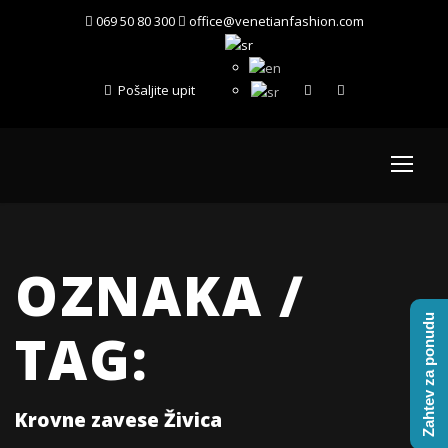
069 50 80 300
office@venetianfashion.com
Pošaljite upit
OZNAKA /
Zahtev za ponudu
TAG:
Krovne zavese Živica