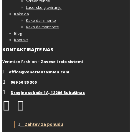
Screen tende
Lasersko graviranje
Kako da
Kako da izmerite
Kako da montirate
Blog
Kontakt
KONTAKTIRAJTE NAS
Venetian Fashion –
Zavese i rolo sistemi
office@venetianfashion.com
069 50 80 300
Dragino sokače 1A, 12206 Bubušinac
Zahtev za ponudu