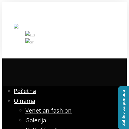
069 50 80 300
office@venetianfashion.com
Pošaljite upit
Početna
Zahtev za ponudu
O nama
Venetian fashion
Galerija