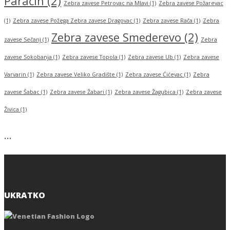
Paraćin
(2)
Zebra zavese Petrovac na Mlavi
(1)
Zebra zavese Požarevac
(1)
Zebra zavese Požega Zebra zavese Dragovac
(1)
Zebra zavese Rača
(1)
Zebra
Zebra zavese Smederevo
(2)
zavese Sečanj
(1)
Zebra
zavese Sokobanja
(1)
Zebra zavese Topola
(1)
Zebra zavese Ub
(1)
Zebra zavese
Varvarin
(1)
Zebra zavese Veliko Gradište
(1)
Zebra zavese Ćićevac
(1)
Zebra
zavese Šabac
(1)
Zebra zavese Žabari
(1)
Zebra zavese Žagubica
(1)
Zebra zavese
Živica
(1)
…
UKRATKO