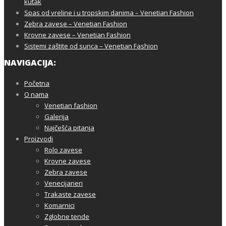
kutak
Spas od vreline i u tropskim danima – Venetian Fashion
Zebra zavese – Venetian Fashion
Krovne zavese – Venetian Fashion
Sistemi zaštite od sunca – Venetian Fashion
NAVIGACIJA:
Početna
O nama
Venetian fashion
Galerija
Najčešća pitanja
Proizvodi
Rolo zavese
Krovne zavese
Zebra zavese
Venecijaneri
Trakaste zavese
Komarnici
Zglobne tende