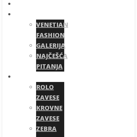
Početna
O nama
VENETIAN
FASHION
GALERIJA
NAJČEŠĆA
PITANJA
Proizvodi
ROLO
ZAVESE
KROVNE
ZAVESE
ZEBRA