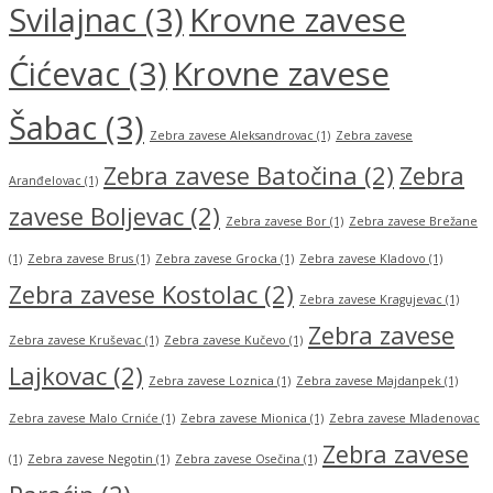
Svilajnac
(3)
Krovne zavese
Ćićevac
(3)
Krovne zavese
Šabac
(3)
Zebra zavese Aleksandrovac
(1)
Zebra zavese
Zebra zavese Batočina
(2)
Zebra
Aranđelovac
(1)
zavese Boljevac
(2)
Zebra zavese Bor
(1)
Zebra zavese Brežane
(1)
Zebra zavese Brus
(1)
Zebra zavese Grocka
(1)
Zebra zavese Kladovo
(1)
Zebra zavese Kostolac
(2)
Zebra zavese Kragujevac
(1)
Zebra zavese
Zebra zavese Kruševac
(1)
Zebra zavese Kučevo
(1)
Lajkovac
(2)
Zebra zavese Loznica
(1)
Zebra zavese Majdanpek
(1)
Zebra zavese Malo Crniće
(1)
Zebra zavese Mionica
(1)
Zebra zavese Mladenovac
Zebra zavese
(1)
Zebra zavese Negotin
(1)
Zebra zavese Osečina
(1)