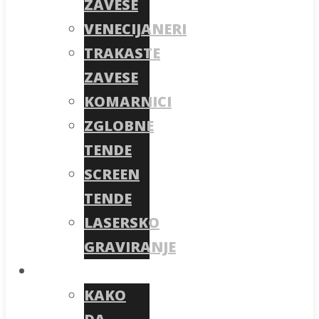
ZAVESE
VENECIJANERI
TRAKASTE
ZAVESE
KOMARNICI
ZGLOBNE
TENDE
SCREEN
TENDE
LASERSKO
GRAVIRANJE
Kako da
KAKO