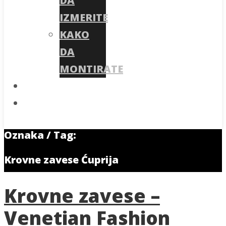
DA
IZMERITE
KAKO
DA
MONTIRATE
Blog
Kontakt
ZAHTEV ZA PONUDU
Oznaka / Tag:
Krovne zavese Ćuprija
Krovne zavese –
Venetian Fashion