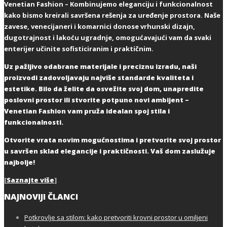
Venetian Fashion – Kombinujemo eleganciju i funkcionalnost
kako bismo kreirali savršena rešenja za uređenje prostora. Naše
zavese, venecijaneri i komarnici donose vrhunski dizajn,
dugotrajnost i lakoću ugradnje, omogućavajući vam da svaki
enterijer učinite sofisticiranim i praktičnim.
Uz pažljivo odabrane materijale i preciznu izradu, naši
proizvodi zadovoljavaju najviše standarde kvaliteta i
estetike. Bilo da želite da osvežite svoj dom, unapredite
poslovni prostor ili stvorite potpuno novi ambijent –
Venetian Fashion vam pruža idealan spoj stila i
funkcionalnosti.
Otvorite vrata novim mogućnostima i pretvorite svoj prostor
u savršen sklad elegancije i praktičnosti. Vaš dom zaslužuje
najbolje!
[
Saznajte više
]
NAJNOVIJI ČLANCI
Potkrovlje sa stilom: kako pretvoriti krovni prostor u omiljeni