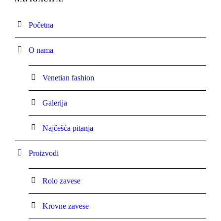
Početna
O nama
Venetian fashion
Galerija
Najčešća pitanja
Proizvodi
Rolo zavese
Krovne zavese