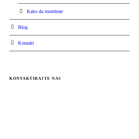
Kako da montirate
Blog
Kontakt
KONTAKTIRAJTE NAS
Venetian Fashion –
Zavese i rolo sistemi
office@venetianfashion.com
069 50 80 300
Dragino sokače 1A, 12206 Bubušinac