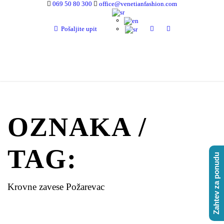
069 50 80 300
office@venetianfashion.com
Pošaljite upit
OZNAKA /
TAG:
Zahtev za ponudu
Krovne zavese Požarevac