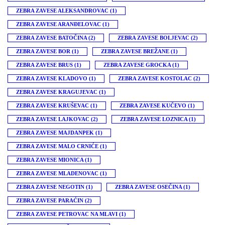
ZEBRA ZAVESE ALEKSANDROVAC
(1)
ZEBRA ZAVESE ARANĐELOVAC
(1)
ZEBRA ZAVESE BATOČINA
(2)
ZEBRA ZAVESE BOLJEVAC
(2)
ZEBRA ZAVESE BOR
(1)
ZEBRA ZAVESE BREŽANE
(1)
ZEBRA ZAVESE BRUS
(1)
ZEBRA ZAVESE GROCKA
(1)
ZEBRA ZAVESE KLADOVO
(1)
ZEBRA ZAVESE KOSTOLAC
(2)
ZEBRA ZAVESE KRAGUJEVAC
(1)
ZEBRA ZAVESE KRUŠEVAC
(1)
ZEBRA ZAVESE KUČEVO
(1)
ZEBRA ZAVESE LAJKOVAC
(2)
ZEBRA ZAVESE LOZNICA
(1)
ZEBRA ZAVESE MAJDANPEK
(1)
ZEBRA ZAVESE MALO CRNIĆE
(1)
ZEBRA ZAVESE MIONICA
(1)
ZEBRA ZAVESE MLADENOVAC
(1)
ZEBRA ZAVESE NEGOTIN
(1)
ZEBRA ZAVESE OSEČINA
(1)
ZEBRA ZAVESE PARAĆIN
(2)
ZEBRA ZAVESE PETROVAC NA MLAVI
(1)