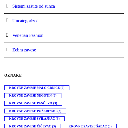
Sistemi zaštite od sunca
Uncategorized
Venetian Fashion
Zebra zavese
OZNAKE
KROVNE ZAVESE MALO CRNIĆE
(2)
KROVNE ZAVESE NEGOTIN
(3)
KROVNE ZAVESE PANČEVO
(3)
KROVNE ZAVESE POŽAREVAC
(2)
KROVNE ZAVESE SVILAJNAC
(3)
KROVNE ZAVESE ĆIĆEVAC
(3)
KROVNE ZAVESE ŠABAC
(3)